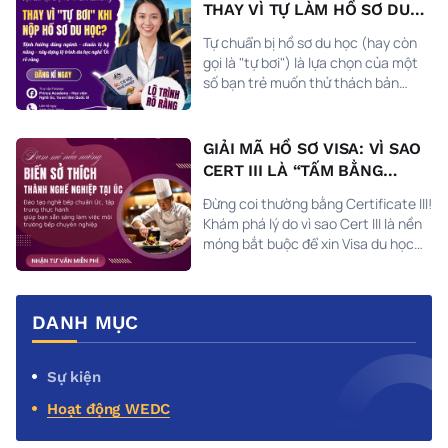
tấm vé định cư tại xứ sở Kangaroo.
THAY VÌ TỰ LÀM HỒ SƠ DU
HỌC ÚC?
Tự chuẩn bị hồ sơ du học (hay còn
gọi là "tự bơi") là lựa chọn của một
số bạn trẻ muốn thử thách bản
thân. Tuy nhiên, giữa "rừng" thông
tin nhiễu loạn và những quy định
khắt khe từ Lãnh sự quán, không ít
GIẢI MÃ HỒ SƠ VISA: VÌ SAO
bạn đã phải dừng lại giấc mơ chỉ vì
CERT III LÀ “TẤM BẰNG
những sai sót nhỏ.
QUYỀN LỰC”?
Đừng coi thường bằng Certificate III!
Khám phá lý do vì sao Cert III là nền
móng bắt buộc để xin Visa du học
nghề Úc thành công và mở cửa thị
trường lao động 2026.
DANH MỤC
Sự kiện
Hoạt động WEDC