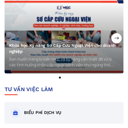
Khóa học Kỹ năng Sơ Cấp Cứu Ngoại Viện cho doanh
nghiệp
Bạn muốn trang bị kiến thức và kỹ năng cần thiết để xử lý
các tình huống khẩn cấp ngoài bệnh viện như ngừng thở,
ngưng tim, chấn thương, bỏng, điện giật, hay ngộ độc hóa
chất? Khóa học Kỹ năng Sơ Cấp Cứu Ngoại Viện của WEDC
chính là lựa chọn hoàn hảo dành cho bạn!
TƯ VẤN VIỆC LÀM
BIỂU PHÍ DỊCH VỤ