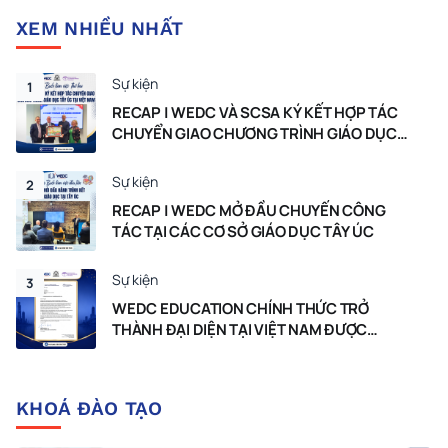
XEM NHIỀU NHẤT
Sự kiện
1
RECAP | WEDC VÀ SCSA KÝ KẾT HỢP TÁC
CHUYỂN GIAO CHƯƠNG TRÌNH GIÁO DỤC
TÂY ÚC TẠI VIỆT NAM
Sự kiện
2
RECAP | WEDC MỞ ĐẦU CHUYẾN CÔNG
TÁC TẠI CÁC CƠ SỞ GIÁO DỤC TÂY ÚC
Sự kiện
3
WEDC EDUCATION CHÍNH THỨC TRỞ
THÀNH ĐẠI DIỆN TẠI VIỆT NAM ĐƯỢC
CHỨNG NHẬN BỞI CHÍNH PHỦ TÂY ÚC
KHOÁ ĐÀO TẠO