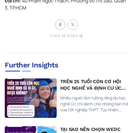
Địa chỉ:
40 Phạm Ngọc Thạch, Phường Võ Thị Sáu, Quận
3, TP.HCM
CHIA SẺ NGAY
Further Insights
TRÊN 25 TUỔI CÒN CƠ HỘI
HỌC NGHỀ VÀ ĐỊNH CƯ ÚC
KHÔNG?
Nhiều người lầm tưởng rằng du học
nghề Úc chỉ dành cho những bạn trẻ
vừa tốt nghiệp THPT. Tuy nhiên,
thực tế tại Prince Academy, rất
nhiều học viên trên 25 tuổi đã và
đang bắt đầu hành trình chinh phục
TẠI SAO NÊN CHỌN WEDC