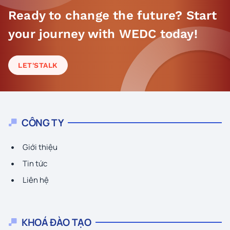
Ready to change the future? Start
your journey with WEDC today!
LET'S
TALK
CÔNG TY
Giới thiệu
Tin tức
Liên hệ
KHOÁ ĐÀO TẠO