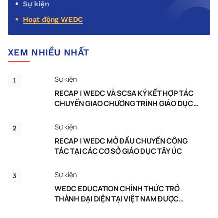
Sự kiện
Hoạt động WEDC
XEM NHIỀU NHẤT
Sự kiện
1
RECAP | WEDC VÀ SCSA KÝ KẾT HỢP TÁC
CHUYỂN GIAO CHƯƠNG TRÌNH GIÁO DỤC
TÂY ÚC TẠI VIỆT NAM
Sự kiện
2
RECAP | WEDC MỞ ĐẦU CHUYẾN CÔNG
TÁC TẠI CÁC CƠ SỞ GIÁO DỤC TÂY ÚC
Sự kiện
3
WEDC EDUCATION CHÍNH THỨC TRỞ
THÀNH ĐẠI DIỆN TẠI VIỆT NAM ĐƯỢC
CHỨNG NHẬN BỞI CHÍNH PHỦ TÂY ÚC