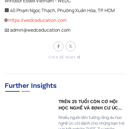
Windsor Essex Vietnam - WEDC
🏢 40 Phạm Ngọc Thạch, Phường Xuân Hòa, TP. HCM
🌐
https://wedceducation.com
📧 admin@wedceducation.com
CHIA SẺ NGAY
Further Insights
TRÊN 25 TUỔI CÒN CƠ HỘI
HỌC NGHỀ VÀ ĐỊNH CƯ ÚC
KHÔNG?
Nhiều người lầm tưởng rằng du học
nghề Úc chỉ dành cho những bạn trẻ
vừa tốt nghiệp THPT. Tuy nhiên,