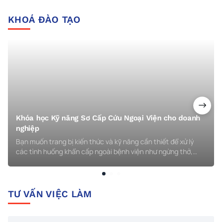
KHOÁ ĐÀO TẠO
Khóa học Kỹ năng Sơ Cấp Cứu Ngoại Viện cho doanh
nghiệp
Bạn muốn trang bị kiến thức và kỹ năng cần thiết để xử lý
các tình huống khẩn cấp ngoài bệnh viện như ngừng thở,
ngưng tim, chấn thương, bỏng, điện giật, hay ngộ độc hóa
chất? Khóa học Kỹ năng Sơ Cấp Cứu Ngoại Viện của WEDC
chính là lựa chọn hoàn hảo dành cho bạn!
TƯ VẤN VIỆC LÀM