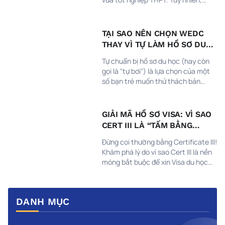
thực tế tại Prince Academy, rất
nhiều học viên trên 25 tuổi đã và
đang bắt đầu hành trình chinh phục
TẠI SAO NÊN CHỌN WEDC
tấm vé định cư tại xứ sở Kangaroo.
THAY VÌ TỰ LÀM HỒ SƠ DU
HỌC ÚC?
Tự chuẩn bị hồ sơ du học (hay còn
gọi là "tự bơi") là lựa chọn của một
số bạn trẻ muốn thử thách bản
thân. Tuy nhiên, giữa "rừng" thông
tin nhiễu loạn và những quy định
khắt khe từ Lãnh sự quán, không ít
GIẢI MÃ HỒ SƠ VISA: VÌ SAO
bạn đã phải dừng lại giấc mơ chỉ vì
CERT III LÀ “TẤM BẰNG
những sai sót nhỏ.
QUYỀN LỰC”?
Đừng coi thường bằng Certificate III!
Khám phá lý do vì sao Cert III là nền
móng bắt buộc để xin Visa du học
nghề Úc thành công và mở cửa thị
trường lao động 2026.
DANH MỤC