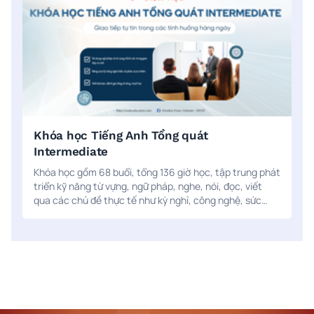
Khóa học Tiếng Anh Tổng quát
Intermediate
Khóa học gồm 68 buổi, tổng 136 giờ học, tập trung phát
triển kỹ năng từ vựng, ngữ pháp, nghe, nói, đọc, viết
qua các chủ đề thực tế như kỳ nghỉ, công nghệ, sức
khỏe, nghệ thuật… Học viên được luyện tập phát âm và
giao tiếp với sự hỗ trợ của AI qua ứng dụng ELSA Speak.