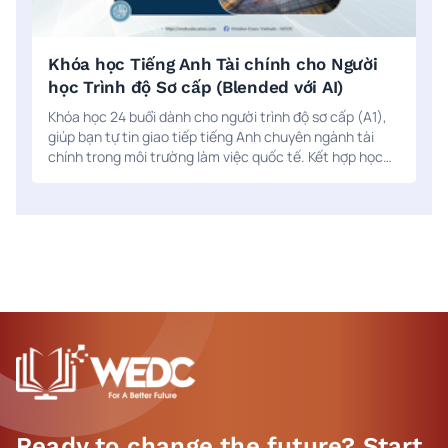
Khóa học Tiếng Anh Tài chính cho Người
học Trình độ Sơ cấp (Blended với AI)
Khóa học 24 buổi dành cho người trình độ sơ cấp (A1),
giúp bạn tự tin giao tiếp tiếng Anh chuyên ngành tài
chính trong môi trường làm việc quốc tế. Kết hợp học
trực tiếp hoặc trực tuyến cùng luyện tập cá nhân qua
ứng dụng AI ELSA Speak để nâng cao phát âm, kỹ năng
nghe và nói.
Ready to change the future? Start