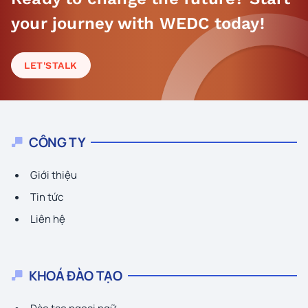
your journey with WEDC today!
LET'S
TALK
CÔNG TY
Giới thiệu
Tin tức
Liên hệ
KHOÁ ĐÀO TẠO